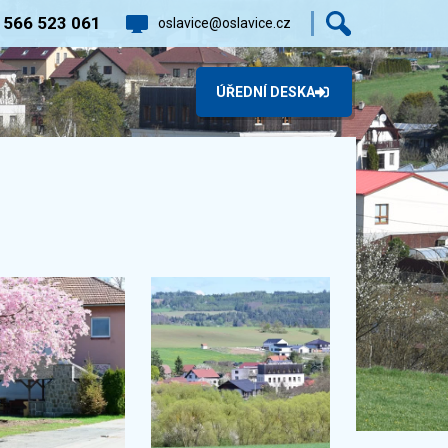
0
566 523 061
oslavice@oslavice.cz
ÚŘEDNÍ DESKA