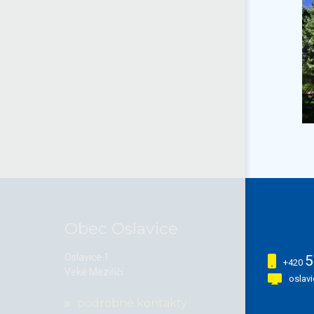
Obec Oslavice
Oslavice 1
5
+420
Veké Meziříčí
oslav
podrobné kontakty