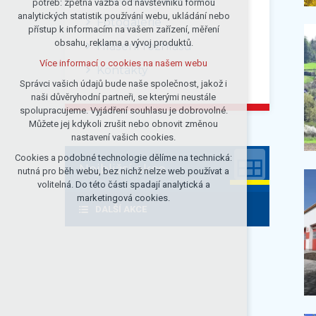
potřeb: zpětná vazba od návštěvníků formou
analytických statistik používání webu, ukládání nebo
udržení kontextu stránek (session):
Fotogalerie
přístup k informacím na vašem zařízení, měření
případná přihlášení, volby jazyka, apod.
obsahu, reklama a vývoj produktů.
Hlášení rozhlasu
Volitelná cookies
Více informací o cookies na našem webu
analytická pro anonymizované
Kontakty
vyhodnocení návštěvnosti
Správci vašich údajů bude naše společnost, jakož i
naši důvěryhodní partneři, se kterými neustále
marketingová cookies (Google)
spolupracujeme. Vyjádření souhlasu je dobrovolné.
Více informací o cookies na našem webu
Můžete jej kdykoli zrušit nebo obnovit změnou
nastavení vašich cookies.
Cookies a podobné technologie dělíme na technická:
Přijmout všechny cookies
Nejbližsí akce
nutná pro běh webu, bez nichž nelze web používat a
volitelná. Do této části spadají analytická a
Odmítnout vše
marketingová cookies.
DALŠÍ AKCE