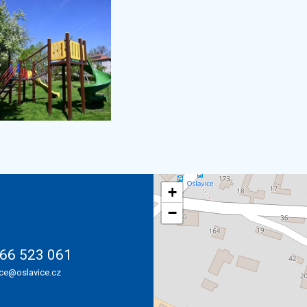
+
−
66 523 061
ice@oslavice.cz