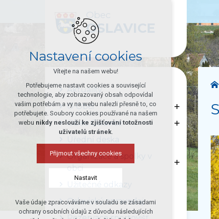
Obec
OSLAVICE
Nastavení cookies
Vítejte na našem webu!
Potřebujeme nastavit cookies a související
Aktuality
technologie, aby zobrazovaný obsah odpovídal
vašim potřebám a vy na webu nalezli přesně to, co
O Obci
potřebujete. Soubory cookies používané na našem
Obec Oslavice
webu
nikdy neslouží ke zjišťování totožnosti
uživatelů stránek
.
Úřední deska
Přijmout všechny cookies
Organizace a spolky v
obci
Nastavit
Užitečné odkazy
Oslavický zpravodaj
Vaše údaje zpracováváme v souladu se zásadami
Technická cookies
ochrany osobních údajů z důvodu následujících
Rezervace sportovišť
nutná pro provozování webu