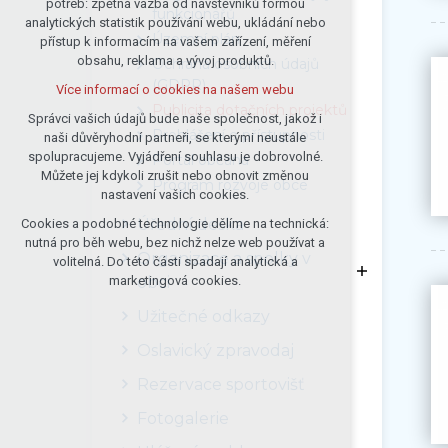
potřeb: zpětná vazba od návštěvníků formou
funkcionářů
analytických statistik používání webu, ukládání nebo
udržení kontextu stránek (session):
Územní plán
přístup k informacím na vašem zařízení, měření
případná přihlášení, volby jazyka, apod.
obsahu, reklama a vývoj produktů.
Ochrana osobních údajů
Volitelná cookies
(GDPR)
Více informací o cookies na našem webu
analytická pro anonymizované
Publicita dotačních projektů
vyhodnocení návštěvnosti
Správci vašich údajů bude naše společnost, jakož i
Prohlášení o přístupnosti
naši důvěryhodní partneři, se kterými neustále
marketingová cookies (Google)
spolupracujeme. Vyjádření souhlasu je dobrovolné.
Portál občana
Více informací o cookies na našem webu
Můžete jej kdykoli zrušit nebo obnovit změnou
Program rozvoje obce
nastavení vašich cookies.
Úřední deska
Cookies a podobné technologie dělíme na technická:
Přijmout všechny cookies
nutná pro běh webu, bez nichž nelze web používat a
Organizace a spolky v
volitelná. Do této části spadají analytická a
Odmítnout vše
obci
marketingová cookies.
Užitečné odkazy
Oslavický zpravodaj
Rezervace sportovišť
Fotogalerie