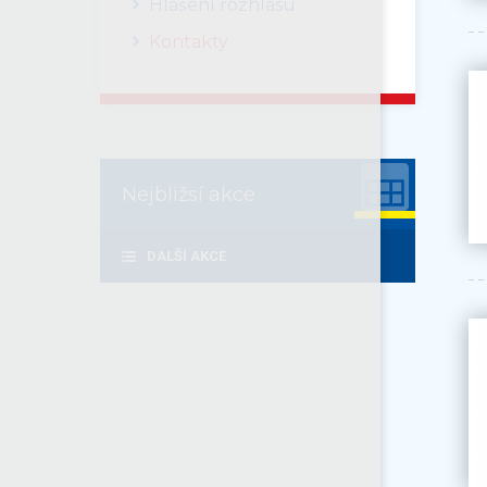
Hlášení rozhlasu
Kontakty
Nejbližsí akce
DALŠÍ AKCE