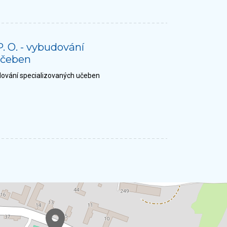
. O. - vybudování
učeben
udování specializovaných učeben