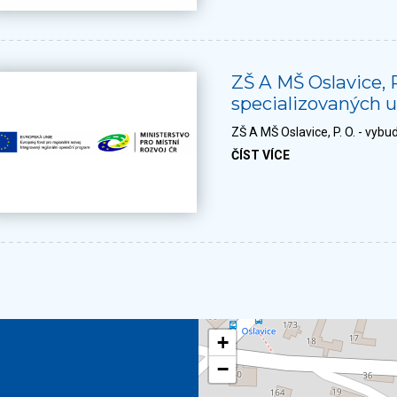
ZŠ A MŠ Oslavice, P
specializovaných 
ZŠ A MŠ Oslavice, P. O. - vyb
ČÍST VÍCE
+
−