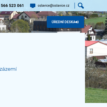
0
566 523 061
oslavice@oslavice.cz
ÚŘEDNÍ DESKA
 zázemí