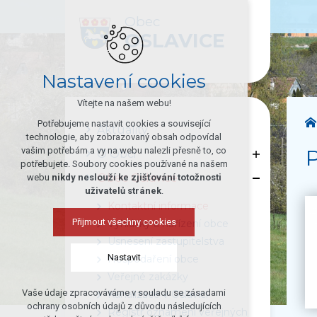
Obec
OSLAVICE
Nastavení cookies
Vítejte na našem webu!
Potřebujeme nastavit cookies a související
Aktuality
technologie, aby zobrazovaný obsah odpovídal
P
vašim potřebám a vy na webu nalezli přesně to, co
O Obci
potřebujete. Soubory cookies používané na našem
Obec Oslavice
webu
nikdy neslouží ke zjišťování totožnosti
uživatelů stránek
.
Kontaktní informace
Přijmout všechny cookies
Vyhlášky a nařízení obce
Usnesení zastupitelstva
Nastavit
Hospodaření obce
Veřejné zakázky
Vaše údaje zpracováváme v souladu se zásadami
Kanalizace v Oslavici
Technická cookies
ochrany osobních údajů z důvodu následujících
Registr oznámení veřejných
nutná pro provozování webu