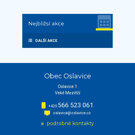
Nejbližsí akce
DALŠÍ AKCE
Obec Oslavice
Oslavice 1
Veké Meziříčí
566 523 061
+420
oslavice@oslavice.cz
podrobné kontakty