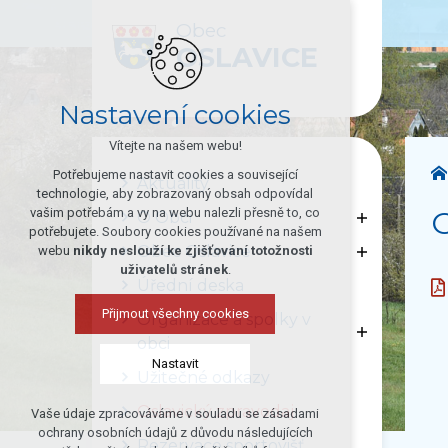
Obec
OSLAVICE
Nastavení cookies
Vítejte na našem webu!
Potřebujeme nastavit cookies a související
Aktuality
technologie, aby zobrazovaný obsah odpovídal
O
vašim potřebám a vy na webu nalezli přesně to, co
O Obci
potřebujete. Soubory cookies používané na našem
Obec Oslavice
webu
nikdy neslouží ke zjišťování totožnosti
uživatelů stránek
.
Úřední deska
Přijmout všechny cookies
Organizace a spolky v
obci
Nastavit
Užitečné odkazy
Oslavický zpravodaj
Vaše údaje zpracováváme v souladu se zásadami
Technická cookies
ochrany osobních údajů z důvodu následujících
Rezervace sportovišť
nutná pro provozování webu