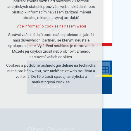
potřeb: zpětná vazba od návštěvníků formou
analytických statistik používání webu, ukládání nebo
udržení kontextu stránek (session):
Fotogalerie
přístup k informacím na vašem zařízení, měření
případná přihlášení, volby jazyka, apod.
obsahu, reklama a vývoj produktů.
Hlášení rozhlasu
Volitelná cookies
Více informací o cookies na našem webu
analytická pro anonymizované
Kontakty
vyhodnocení návštěvnosti
Správci vašich údajů bude naše společnost, jakož i
naši důvěryhodní partneři, se kterými neustále
marketingová cookies (Google)
spolupracujeme. Vyjádření souhlasu je dobrovolné.
Více informací o cookies na našem webu
Můžete jej kdykoli zrušit nebo obnovit změnou
nastavení vašich cookies.
Cookies a podobné technologie dělíme na technická:
Přijmout všechny cookies
Nejbližsí akce
nutná pro běh webu, bez nichž nelze web používat a
volitelná. Do této části spadají analytická a
Odmítnout vše
marketingová cookies.
DALŠÍ AKCE
Obec Oslavice