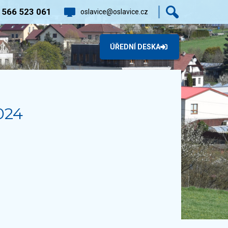
0
566 523 061
oslavice@oslavice.cz
ÚŘEDNÍ DESKA
024