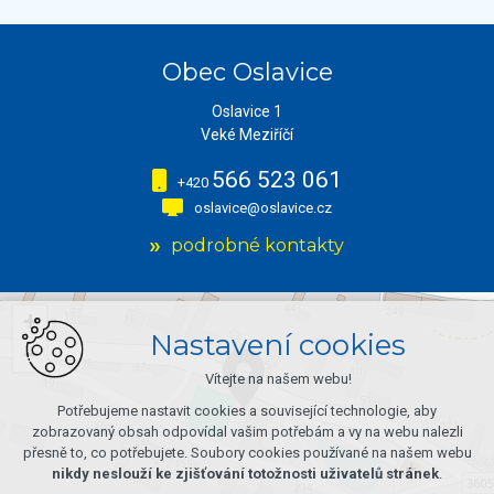
Obec Oslavice
Oslavice 1
Veké Meziříčí
566 523 061
+420
oslavice@oslavice.cz
podrobné kontakty
+
Nastavení cookies
−
Vítejte na našem webu!
Potřebujeme nastavit cookies a související technologie, aby
zobrazovaný obsah odpovídal vašim potřebám a vy na webu nalezli
přesně to, co potřebujete. Soubory cookies používané na našem webu
nikdy neslouží ke zjišťování totožnosti uživatelů stránek
.