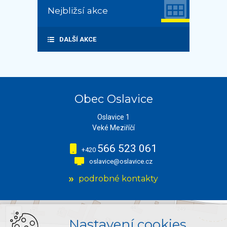
Nejbližsí akce
DALŠÍ AKCE
Obec Oslavice
Oslavice 1
Veké Meziříčí
566 523 061
+420
oslavice@oslavice.cz
podrobné kontakty
+
Nastavení cookies