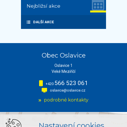
Nejbližsí akce
DALŠÍ AKCE
Obec Oslavice
Oslavice 1
Veké Meziříčí
566 523 061
+420
oslavice@oslavice.cz
podrobné kontakty
+
Nastavení cookies