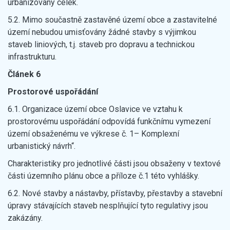
urbanizovaný celek.
5.2. Mimo součastně zastavěné území obce a zastavitelné
území nebudou umisťovány žádné stavby s výjimkou
staveb liniových, t.j. staveb pro dopravu a technickou
infrastrukturu.
Článek 6
Prostorové uspořádání
6.1. Organizace území obce Oslavice ve vztahu k
prostorovému uspořádání odpovídá funkčnímu vymezení
území obsaženému ve výkrese č. 1– Komplexní
urbanistický návrh“.
Charakteristiky pro jednotlivé části jsou obsaženy v textové
části územního plánu obce a příloze č.1 této vyhlášky.
6.2. Nové stavby a nástavby, přístavby, přestavby a stavební
úpravy stávajících staveb nesplňující tyto regulativy jsou
zakázány.