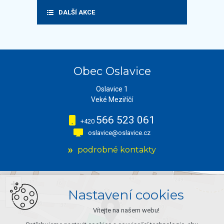
DALŠÍ AKCE
Obec Oslavice
Oslavice 1
Veké Meziříčí
566 523 061
+420
oslavice@oslavice.cz
podrobné kontakty
+
Nastavení cookies
−
Vítejte na našem webu!