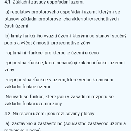
4.1. Základní zásady uspořádání území:
a) regulativy prostorového uspořádání území, kterými se
stanoví základní prostorové charakteristiky jednotlivých
částí území
b) limity funkčního využití území, kterými se stanoví stručný
popis a výčet činností pro jednotlivé zóny
-optimální -funkce, pro kterou je území určeno
-přípustná -funkce, které nenarušují základní funkci územní
zóny
-nepřípustná -funkce v území, které vedou k narušení
základní funkce území
Neuvádí se funkce, které jsou v zásadním rozporu se
základní funkcí územní zóny.
4.2. Na řešení území jsou rozlišovány plochy:
a) zastavěné a zastavitelné (součastně zastavěné území a
rozvojové plochy)