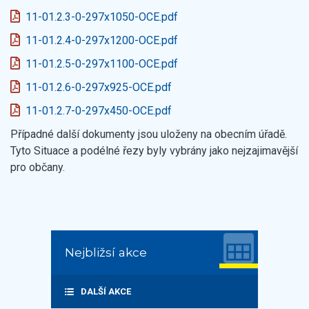
11-01.2.3-0-297x1050-OCE.pdf
11-01.2.4-0-297x1200-OCE.pdf
11-01.2.5-0-297x1100-OCE.pdf
11-01.2.6-0-297x925-OCE.pdf
11-01.2.7-0-297x450-OCE.pdf
Případné další dokumenty jsou uloženy na obecním úřadě.
Tyto Situace a podélné řezy byly vybrány jako nejzajimavější
pro občany.
Nejbližsí akce
DALŠÍ AKCE