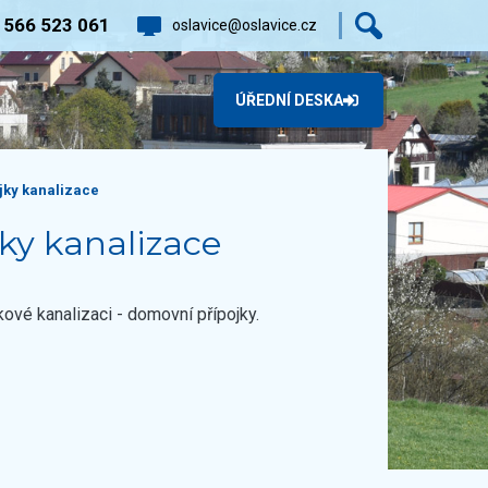
0
566 523 061
oslavice@oslavice.cz
ÚŘEDNÍ DESKA
jky kanalizace
y kanalizace
ové kanalizaci - domovní přípojky.