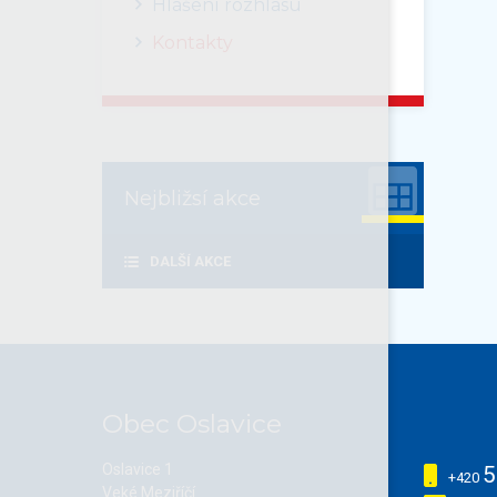
Hlášení rozhlasu
Kontakty
Nejbližsí akce
DALŠÍ AKCE
Obec Oslavice
Oslavice 1
5
+420
Veké Meziříčí