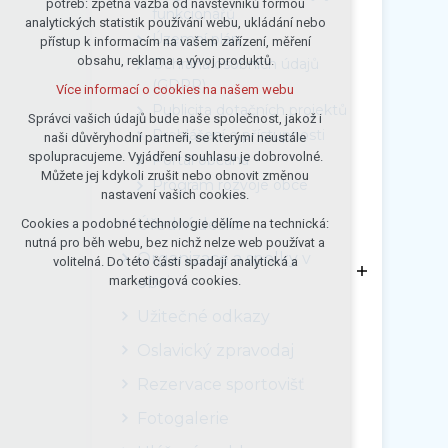
potřeb: zpětná vazba od návštěvníků formou
funkcionářů
analytických statistik používání webu, ukládání nebo
udržení kontextu stránek (session):
Územní plán
přístup k informacím na vašem zařízení, měření
případná přihlášení, volby jazyka, apod.
obsahu, reklama a vývoj produktů.
Ochrana osobních údajů
Volitelná cookies
(GDPR)
Více informací o cookies na našem webu
analytická pro anonymizované
Publicita dotačních projektů
vyhodnocení návštěvnosti
Správci vašich údajů bude naše společnost, jakož i
Prohlášení o přístupnosti
naši důvěryhodní partneři, se kterými neustále
marketingová cookies (Google)
spolupracujeme. Vyjádření souhlasu je dobrovolné.
Portál občana
Více informací o cookies na našem webu
Můžete jej kdykoli zrušit nebo obnovit změnou
Program rozvoje obce
nastavení vašich cookies.
Úřední deska
Cookies a podobné technologie dělíme na technická:
Přijmout všechny cookies
nutná pro běh webu, bez nichž nelze web používat a
Organizace a spolky v
volitelná. Do této části spadají analytická a
Odmítnout vše
obci
marketingová cookies.
Užitečné odkazy
Oslavický zpravodaj
Rezervace sportovišť
Fotogalerie