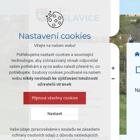
Obec
OSLAVICE
Nastavení cookies
Vítejte na našem webu!
Potřebujeme nastavit cookies a související
Aktuality
technologie, aby zobrazovaný obsah odpovídal
vašim potřebám a vy na webu nalezli přesně to, co
O Obci
potřebujete. Soubory cookies používané na našem
Obec Oslavice
webu
nikdy neslouží ke zjišťování totožnosti
uživatelů stránek
.
Na
Kontaktní informace
Přijmout všechny cookies
Vyhlášky a nařízení obce
Usnesení zastupitelstva
Nastavit
Hospodaření obce
Veřejné zakázky
Vaše údaje zpracováváme v souladu se zásadami
Kanalizace v Oslavici
Technická cookies
ochrany osobních údajů z důvodu následujících
Registr oznámení veřejných
nutná pro provozování webu