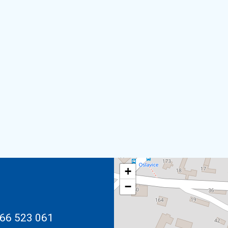
+
−
66 523 061