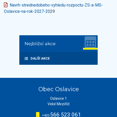
Navrh-strednedobeho-vyhledu-rozpoctu-ZS-a-MS-
Oslavice-na-rok-2027-20
29
Nejbližsí akce
DALŠÍ AKCE
Obec Oslavice
Oslavice 1
Veké Meziříčí
566 523 061
+420