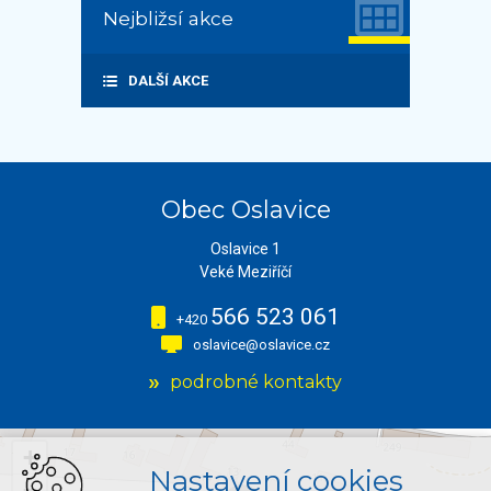
Nejbližsí akce
DALŠÍ AKCE
Obec Oslavice
Oslavice 1
Veké Meziříčí
566 523 061
+420
oslavice@oslavice.cz
podrobné kontakty
+
Nastavení cookies
−