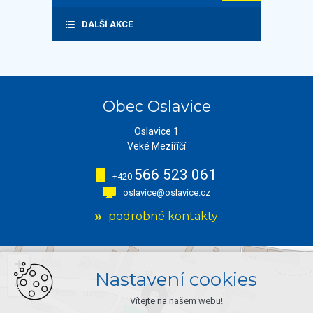
DALŠÍ AKCE
Obec Oslavice
Oslavice 1
Veké Meziříčí
566 523 061
+420
oslavice@oslavice.cz
podrobné kontakty
+
Nastavení cookies
−
Vítejte na našem webu!