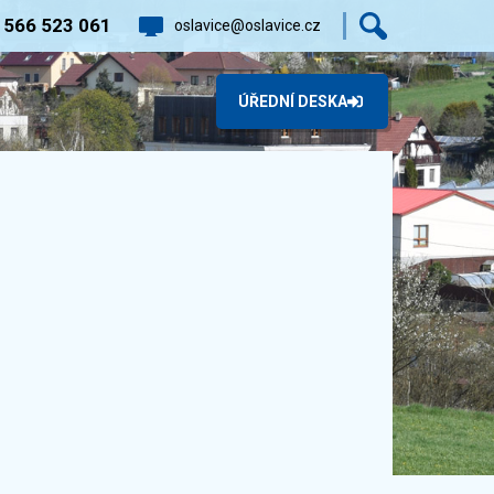
0
566 523 061
oslavice@oslavice.cz
ÚŘEDNÍ DESKA