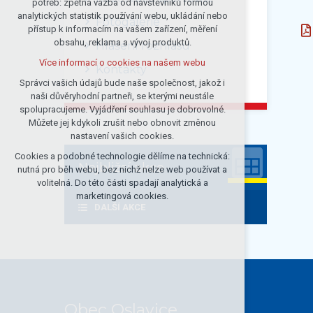
potřeb: zpětná vazba od návštěvníků formou
analytických statistik používání webu, ukládání nebo
udržení kontextu stránek (session):
Fotogalerie
přístup k informacím na vašem zařízení, měření
případná přihlášení, volby jazyka, apod.
obsahu, reklama a vývoj produktů.
Hlášení rozhlasu
Volitelná cookies
Více informací o cookies na našem webu
analytická pro anonymizované
Kontakty
vyhodnocení návštěvnosti
Správci vašich údajů bude naše společnost, jakož i
naši důvěryhodní partneři, se kterými neustále
marketingová cookies (Google)
spolupracujeme. Vyjádření souhlasu je dobrovolné.
Více informací o cookies na našem webu
Můžete jej kdykoli zrušit nebo obnovit změnou
nastavení vašich cookies.
Cookies a podobné technologie dělíme na technická:
Přijmout všechny cookies
Nejbližsí akce
nutná pro běh webu, bez nichž nelze web používat a
volitelná. Do této části spadají analytická a
Odmítnout vše
marketingová cookies.
DALŠÍ AKCE
Obec Oslavice