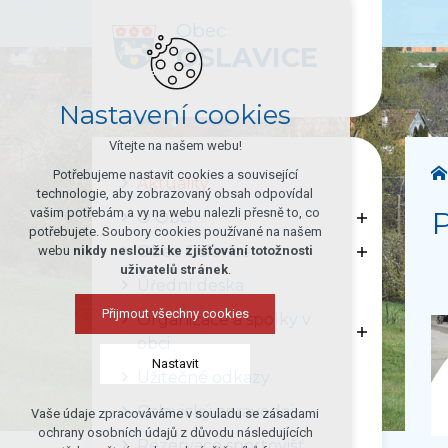
Obec
OSLAVICE
Nastavení cookies
Vítejte na našem webu!
Potřebujeme nastavit cookies a související
Aktuality
technologie, aby zobrazovaný obsah odpovídal
vašim potřebám a vy na webu nalezli přesně to, co
O Obci
potřebujete. Soubory cookies používané na našem
Obec Oslavice
webu
nikdy neslouží ke zjišťování totožnosti
uživatelů stránek
.
Úřední deska
Přijmout všechny cookies
Organizace a spolky v
obci
Nastavit
Užitečné odkazy
Oslavický zpravodaj
Vaše údaje zpracováváme v souladu se zásadami
Technická cookies
ochrany osobních údajů z důvodu následujících
Rezervace sportovišť
nutná pro provozování webu