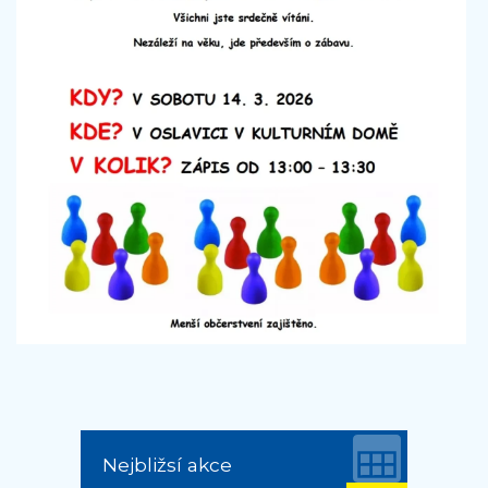
Nejbližsí akce