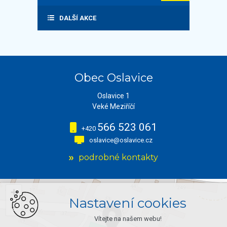
DALŠÍ AKCE
Obec Oslavice
Oslavice 1
Veké Meziříčí
566 523 061
+420
oslavice@oslavice.cz
podrobné kontakty
+
Nastavení cookies
−
Vítejte na našem webu!